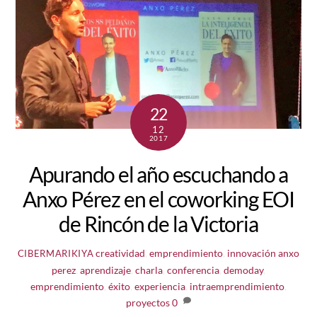
22
12
2017
Apurando el año escuchando a
Anxo Pérez en el coworking EOI
de Rincón de la Victoria
creatividad
,
emprendimiento
,
innovación
anxo
CIBERMARIKIYA
perez
,
aprendizaje
,
charla
,
conferencia
,
demoday
,
emprendimiento
,
éxito
,
experiencia
,
intraemprendimiento
,
proyectos
0