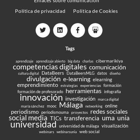
Enlaces sobre comunicación
Política de privacidad
Política de Cookies
Tags
cibermarikiya
aprendizaje
aprendizaje abierto
big data
charlas
competencias digitales
comunicación
DataBeers
DataBeersMLG
datos
diseño
cultura digital
divulgación
e-learning
elearning
emprendimiento
formación
experiencias
estrategias
herramientas
formación de profesorado
infografía
innovación
investigación
marca digital
Málaga
online
mooc
maría sánchez
networking
redes sociales
periodismo
periodismouma
proyectos
social media
uma
unia
transferencia
TICs
universidad
visualización
universidad de málaga
web social
webinars
webinarsunia