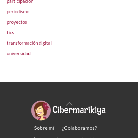
participación
periodismo
proyectos
tics
transformación digital
universidad
Back
To
Top
Sobre mí
¿Colaboramos?