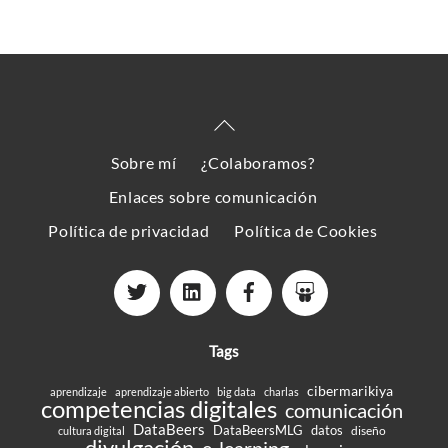
Back
To
Sobre mí
¿Colaboramos?
Top
Enlaces sobre comunicación
Política de privacidad
Política de Cookies
Tags
cibermarikiya
aprendizaje
aprendizaje abierto
big data
charlas
competencias digitales
comunicación
DataBeers
DataBeersMLG
datos
diseño
cultura digital
divulgación
e-learning