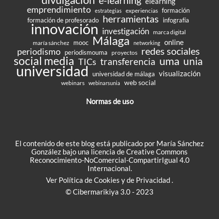
elearning
emprendimiento
formación
experiencias
estrategias
herramientas
formación de profesorado
infografía
innovación
investigación
marca digital
Málaga
online
mooc
maría sánchez
networking
redes sociales
periodismo
periodismouma
proyectos
social media
uma
unia
transferencia
TICs
universidad
visualización
universidad de málaga
web social
webinars
webinarsunia
Normas de uso
El contenido de este blog está publicado por María Sánchez
González bajo una
licencia de Creative Commons
Reconocimiento-NoComercial-CompartirIgual 4.0
Internacional
.
Ver
Política de Cookies
y de
Privacidad
.
© Cibermarikiya 3.0 - 2023