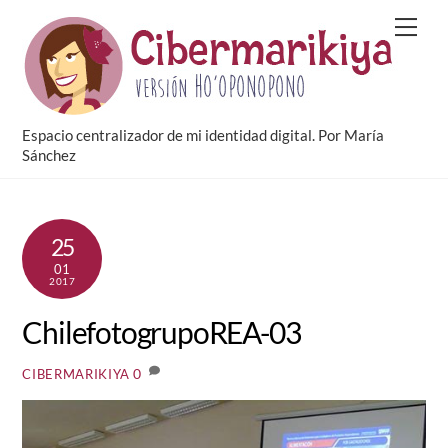
Skip
Men
to
content
Espacio centralizador de mi identidad digital. Por María
Sánchez
25
01
2017
ChilefotogrupoREA-03
0
CIBERMARIKIYA