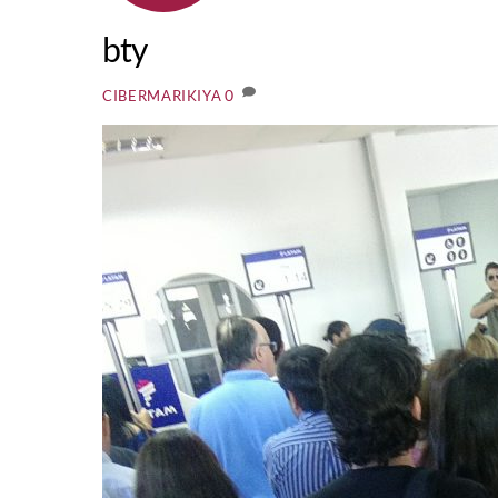
bty
0
CIBERMARIKIYA