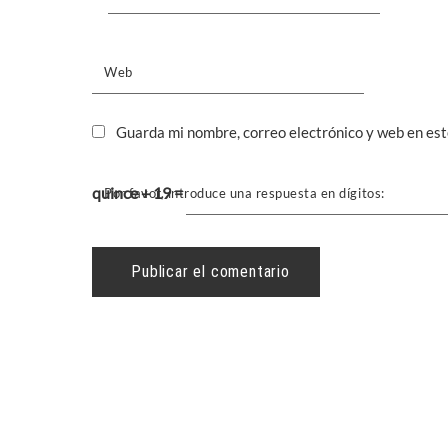
Web
Guarda mi nombre, correo electrónico y web en es
quince + 19 =
Por favor, introduce una respuesta en dígitos: