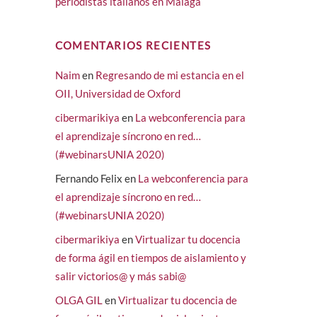
periodistas italianos en Málaga
COMENTARIOS RECIENTES
Naim
en
Regresando de mi estancia en el
OII, Universidad de Oxford
cibermarikiya
en
La webconferencia para
el aprendizaje síncrono en red…
(#webinarsUNIA 2020)
Fernando Felix
en
La webconferencia para
el aprendizaje síncrono en red…
(#webinarsUNIA 2020)
cibermarikiya
en
Virtualizar tu docencia
de forma ágil en tiempos de aislamiento y
salir victorios@ y más sabi@
OLGA GIL
en
Virtualizar tu docencia de