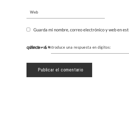
Web
Guarda mi nombre, correo electrónico y web en es
quince − 6 =
Por favor, introduce una respuesta en dígitos: