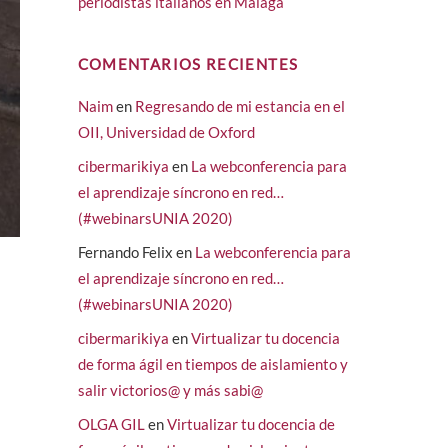
periodistas italianos en Málaga
COMENTARIOS RECIENTES
Naim
en
Regresando de mi estancia en el
OII, Universidad de Oxford
cibermarikiya
en
La webconferencia para
el aprendizaje síncrono en red…
(#webinarsUNIA 2020)
Fernando Felix
en
La webconferencia para
el aprendizaje síncrono en red…
(#webinarsUNIA 2020)
cibermarikiya
en
Virtualizar tu docencia
de forma ágil en tiempos de aislamiento y
salir victorios@ y más sabi@
OLGA GIL
en
Virtualizar tu docencia de