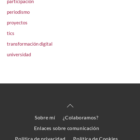
participación
periodismo
proyectos
tics
transformación digital
universidad
Back
To
Sobre mí
¿Colaboramos?
Top
Enlaces sobre comunicación
Política de privacidad
Política de Cookies