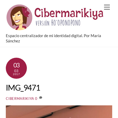
Skip
Men
to
content
Espacio centralizador de mi identidad digital. Por María
Sánchez
03
03
2017
IMG_9471
0
CIBERMARIKIYA