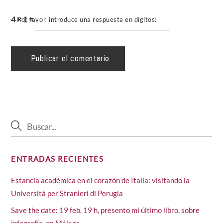
4 × 1 =
Por favor, introduce una respuesta en dígitos:
ENTRADAS RECIENTES
Estancia académica en el corazón de Italia: visitando la
Università per Stranieri di Perugia
Save the date: 19 feb, 19 h, presento mi último libro, sobre
infografía, en Málaga