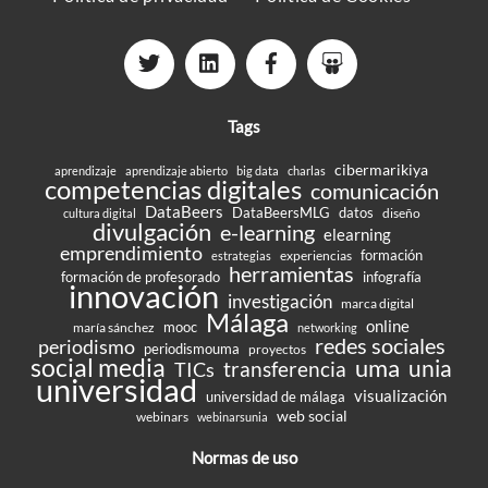
Tags
cibermarikiya
aprendizaje
aprendizaje abierto
big data
charlas
competencias digitales
comunicación
DataBeers
DataBeersMLG
datos
diseño
cultura digital
divulgación
e-learning
elearning
emprendimiento
formación
experiencias
estrategias
herramientas
formación de profesorado
infografía
innovación
investigación
marca digital
Málaga
online
mooc
maría sánchez
networking
redes sociales
periodismo
periodismouma
proyectos
social media
uma
unia
transferencia
TICs
universidad
visualización
universidad de málaga
web social
webinars
webinarsunia
Normas de uso