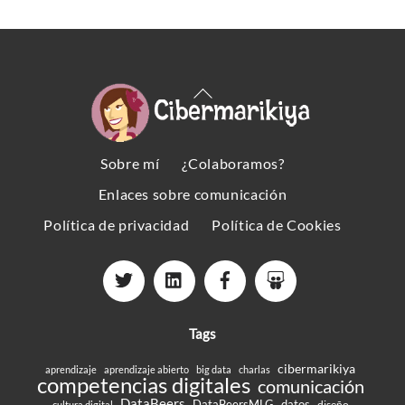
Back
To
Top
Sobre mí
¿Colaboramos?
Enlaces sobre comunicación
Política de privacidad
Política de Cookies
Tags
cibermarikiya
aprendizaje
aprendizaje abierto
big data
charlas
competencias digitales
comunicación
DataBeers
DataBeersMLG
datos
diseño
cultura digital