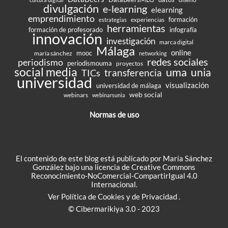
divulgación
e-learning
elearning
emprendimiento
formación
experiencias
estrategias
herramientas
formación de profesorado
infografía
innovación
investigación
marca digital
Málaga
online
mooc
maría sánchez
networking
redes sociales
periodismo
periodismouma
proyectos
social media
uma
unia
transferencia
TICs
universidad
visualización
universidad de málaga
web social
webinars
webinarsunia
Normas de uso
El contenido de este blog está publicado por María Sánchez
González bajo una
licencia de Creative Commons
Reconocimiento-NoComercial-CompartirIgual 4.0
Internacional
.
Ver
Política de Cookies
y de
Privacidad
.
© Cibermarikiya 3.0 - 2023