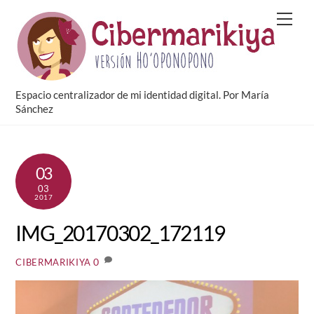
Skip
Men
to
content
Espacio centralizador de mi identidad digital. Por María
Sánchez
03
03
2017
IMG_20170302_172119
0
CIBERMARIKIYA