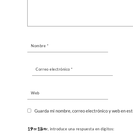
Nombre
*
Correo electrónico
*
Web
Guarda mi nombre, correo electrónico y web en es
19 − 13 =
Por favor, introduce una respuesta en dígitos: