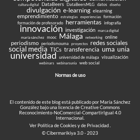
DataBeers
DataBeersMLG
datos
diseño
cultura digital
divulgación
e-learning
elearning
emprendimiento
formación
experiencias
estrategias
herramientas
formación de profesorado
infografía
innovación
investigación
marca digital
Málaga
online
mooc
maría sánchez
networking
redes sociales
periodismo
periodismouma
proyectos
social media
uma
unia
transferencia
TICs
universidad
visualización
universidad de málaga
web social
webinars
webinarsunia
Normas de uso
El contenido de este blog está publicado por María Sánchez
González bajo una
licencia de Creative Commons
Reconocimiento-NoComercial-CompartirIgual 4.0
Internacional
.
Ver
Política de Cookies
y de
Privacidad
.
© Cibermarikiya 3.0 - 2023