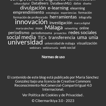
DataBeers
DataBeersMLG
datos
diseño
cultura digital
divulgación
e-learning
elearning
emprendimiento
formación
experiencias
estrategias
herramientas
formación de profesorado
infografía
innovación
investigación
marca digital
Málaga
online
mooc
maría sánchez
networking
redes sociales
periodismo
periodismouma
proyectos
social media
uma
unia
transferencia
TICs
universidad
visualización
universidad de málaga
web social
webinars
webinarsunia
Normas de uso
El contenido de este blog está publicado por María Sánchez
González bajo una
licencia de Creative Commons
Reconocimiento-NoComercial-CompartirIgual 4.0
Internacional
.
Ver
Política de Cookies
y de
Privacidad
.
© Cibermarikiya 3.0 - 2023