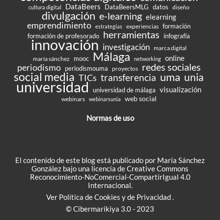
DataBeers
DataBeersMLG
datos
diseño
cultura digital
divulgación
e-learning
elearning
emprendimiento
formación
experiencias
estrategias
herramientas
formación de profesorado
infografía
innovación
investigación
marca digital
Málaga
online
mooc
maría sánchez
networking
redes sociales
periodismo
periodismouma
proyectos
social media
uma
unia
transferencia
TICs
universidad
visualización
universidad de málaga
web social
webinars
webinarsunia
Normas de uso
El contenido de este blog está publicado por María Sánchez
González bajo una
licencia de Creative Commons
Reconocimiento-NoComercial-CompartirIgual 4.0
Internacional
.
Ver
Política de Cookies
y de
Privacidad
.
© Cibermarikiya 3.0 - 2023