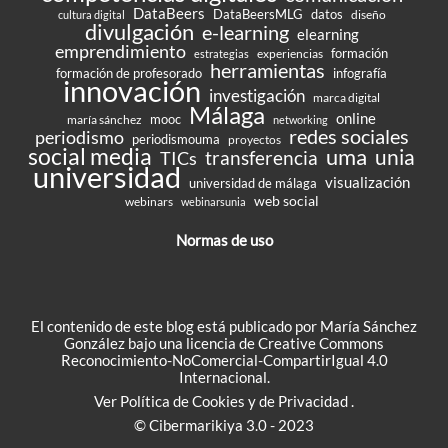
DataBeers
DataBeersMLG
datos
diseño
cultura digital
divulgación
e-learning
elearning
emprendimiento
formación
experiencias
estrategias
herramientas
formación de profesorado
infografía
innovación
investigación
marca digital
Málaga
online
mooc
maría sánchez
networking
redes sociales
periodismo
periodismouma
proyectos
social media
uma
unia
transferencia
TICs
universidad
visualización
universidad de málaga
web social
webinars
webinarsunia
Normas de uso
El contenido de este blog está publicado por María Sánchez
González bajo una
licencia de Creative Commons
Reconocimiento-NoComercial-CompartirIgual 4.0
Internacional
.
Ver
Política de Cookies
y de
Privacidad
.
© Cibermarikiya 3.0 - 2023