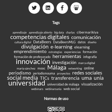
Tags
cibermarikiya
aprendizaje
aprendizaje abierto
big data
charlas
competencias digitales
comunicación
DataBeers
DataBeersMLG
datos
diseño
cultura digital
divulgación
e-learning
elearning
emprendimiento
formación
experiencias
estrategias
herramientas
formación de profesorado
infografía
innovación
investigación
marca digital
Málaga
online
mooc
maría sánchez
networking
redes sociales
periodismo
periodismouma
proyectos
social media
uma
unia
transferencia
TICs
universidad
visualización
universidad de málaga
web social
webinars
webinarsunia
Normas de uso