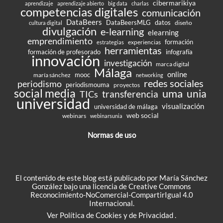
cibermarikiya
aprendizaje
aprendizaje abierto
big data
charlas
competencias digitales
comunicación
DataBeers
DataBeersMLG
datos
diseño
cultura digital
divulgación
e-learning
elearning
emprendimiento
formación
experiencias
estrategias
herramientas
formación de profesorado
infografía
innovación
investigación
marca digital
Málaga
online
mooc
maría sánchez
networking
redes sociales
periodismo
periodismouma
proyectos
social media
uma
unia
transferencia
TICs
universidad
visualización
universidad de málaga
web social
webinars
webinarsunia
Normas de uso
El contenido de este blog está publicado por María Sánchez
González bajo una
licencia de Creative Commons
Reconocimiento-NoComercial-CompartirIgual 4.0
Internacional
.
Ver
Política de Cookies
y de
Privacidad
.