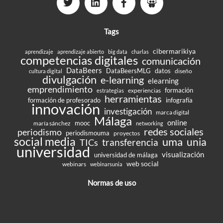
Tags
cibermarikiya
aprendizaje
aprendizaje abierto
big data
charlas
competencias digitales
comunicación
DataBeers
DataBeersMLG
datos
diseño
cultura digital
divulgación
e-learning
elearning
emprendimiento
formación
experiencias
estrategias
herramientas
formación de profesorado
infografía
innovación
investigación
marca digital
Málaga
online
mooc
maría sánchez
networking
redes sociales
periodismo
periodismouma
proyectos
social media
uma
unia
transferencia
TICs
universidad
visualización
universidad de málaga
web social
webinars
webinarsunia
Normas de uso