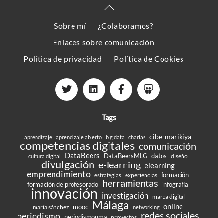
Back
To
Sobre mí
¿Colaboramos?
Top
Enlaces sobre comunicación
Política de privacidad
Política de Cookies
Tags
cibermarikiya
aprendizaje
aprendizaje abierto
big data
charlas
competencias digitales
comunicación
DataBeers
DataBeersMLG
datos
diseño
cultura digital
divulgación
e-learning
elearning
emprendimiento
formación
experiencias
estrategias
herramientas
formación de profesorado
infografía
innovación
investigación
marca digital
Málaga
online
mooc
maría sánchez
networking
redes sociales
periodismo
periodismouma
proyectos