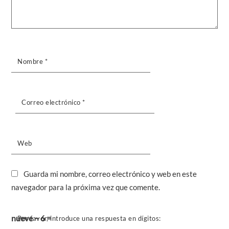
Nombre
*
Correo electrónico
*
Web
Guarda mi nombre, correo electrónico y web en este
navegador para la próxima vez que comente.
nueve − 6 =
Por favor, introduce una respuesta en dígitos: