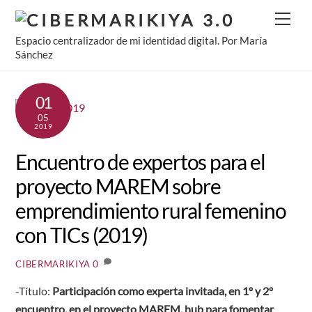
Skip
Men
to
Espacio centralizador de mi identidad digital. Por María
content
Sánchez
01
05
2019
Encuentro de expertos para el
proyecto MAREM sobre
emprendimiento rural femenino
con TICs (2019)
0
CIBERMARIKIYA
-Título:
Participación como experta invitada, en 1º y 2º
encuentro, en el proyecto MAREM, hub para fomentar