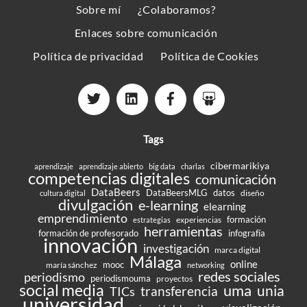
Sobre mí
¿Colaboramos?
Top
Enlaces sobre comunicación
Política de privacidad
Política de Cookies
Tags
cibermarikiya
aprendizaje
aprendizaje abierto
big data
charlas
competencias digitales
comunicación
DataBeers
DataBeersMLG
datos
diseño
cultura digital
divulgación
e-learning
elearning
emprendimiento
formación
experiencias
estrategias
herramientas
formación de profesorado
infografía
innovación
investigación
marca digital
Málaga
online
mooc
maría sánchez
networking
redes sociales
periodismo
periodismouma
proyectos
social media
uma
unia
transferencia
TICs
universidad