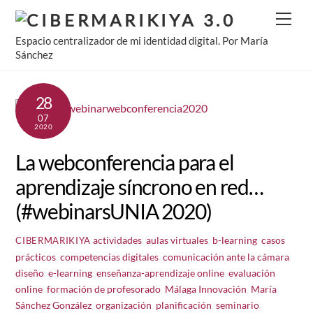
Skip
Men
to
Espacio centralizador de mi identidad digital. Por María
content
Sánchez
28
07
2020
La webconferencia para el
aprendizaje síncrono en red…
(#webinarsUNIA 2020)
actividades
,
aulas virtuales
,
b-learning
,
casos
CIBERMARIKIYA
prácticos
,
competencias digitales
,
comunicación ante la cámara
,
diseño
,
e-learning
,
enseñanza-aprendizaje online
,
evaluación
online
,
formación de profesorado
,
Málaga Innovación
,
María
Sánchez González
,
organización
,
planificación
,
seminario
,