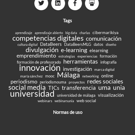
Tags
cibermarikiya
aprendizaje
aprendizaje abierto
big data
charlas
competencias digitales
comunicación
DataBeers
DataBeersMLG
datos
diseño
cultura digital
divulgación
e-learning
elearning
emprendimiento
formación
experiencias
estrategias
herramientas
formación de profesorado
infografía
innovación
investigación
marca digital
Málaga
online
mooc
maría sánchez
networking
redes sociales
periodismo
periodismouma
proyectos
social media
uma
unia
transferencia
TICs
universidad
visualización
universidad de málaga
web social
webinars
webinarsunia
Normas de uso