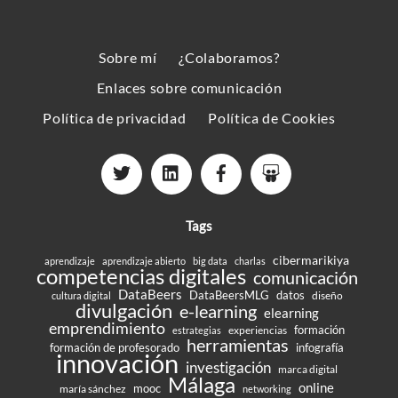
To
Top
Sobre mí
¿Colaboramos?
Enlaces sobre comunicación
Política de privacidad
Política de Cookies
Tags
cibermarikiya
aprendizaje
aprendizaje abierto
big data
charlas
competencias digitales
comunicación
DataBeers
DataBeersMLG
datos
diseño
cultura digital
divulgación
e-learning
elearning
emprendimiento
formación
experiencias
estrategias
herramientas
formación de profesorado
infografía
innovación
investigación
marca digital
Málaga
online
mooc
maría sánchez
networking