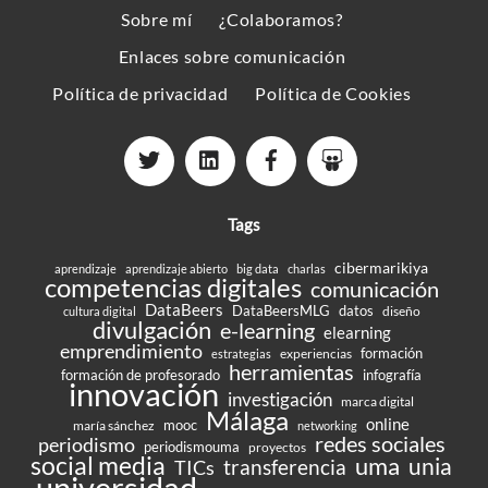
To
Sobre mí
¿Colaboramos?
Top
Enlaces sobre comunicación
Política de privacidad
Política de Cookies
Tags
cibermarikiya
aprendizaje
aprendizaje abierto
big data
charlas
competencias digitales
comunicación
DataBeers
DataBeersMLG
datos
diseño
cultura digital
divulgación
e-learning
elearning
emprendimiento
formación
experiencias
estrategias
herramientas
formación de profesorado
infografía
innovación
investigación
marca digital
Málaga
online
mooc
maría sánchez
networking
redes sociales
periodismo
periodismouma
proyectos
social media
uma
unia
transferencia
TICs
universidad