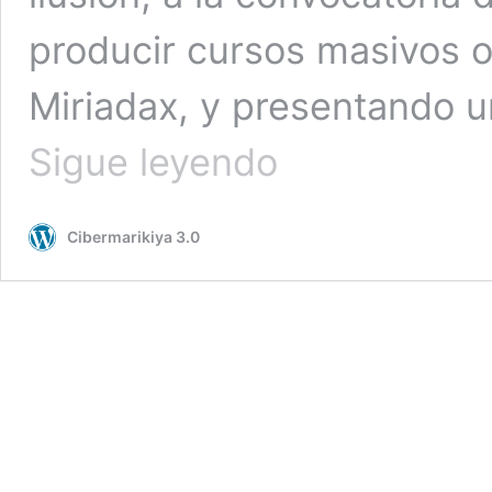
producir cursos masivos on
Miriadax, y presentando u
«Cibervisual»,
Sigue leyendo
porque
siempre
lo
Cibermarikiya 3.0
nuevo
es
bien,
o
eso
del
aprendizaje
permanente