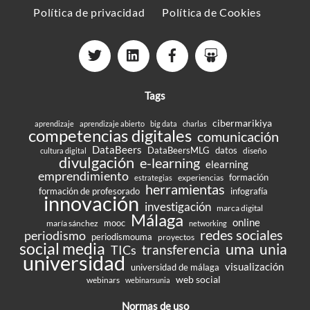
Política de privacidad
Política de Cookies
Tags
cibermarikiya
aprendizaje
aprendizaje abierto
big data
charlas
competencias digitales
comunicación
DataBeers
DataBeersMLG
datos
diseño
cultura digital
divulgación
e-learning
elearning
emprendimiento
formación
experiencias
estrategias
herramientas
formación de profesorado
infografía
innovación
investigación
marca digital
Málaga
online
mooc
maría sánchez
networking
redes sociales
periodismo
periodismouma
proyectos
social media
uma
unia
transferencia
TICs
universidad
visualización
universidad de málaga
web social
webinars
webinarsunia
Normas de uso