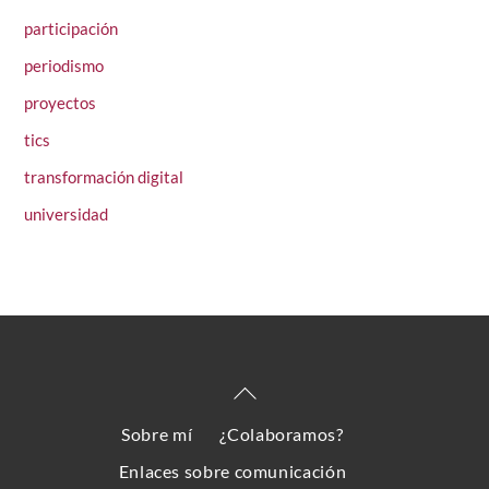
participación
periodismo
proyectos
tics
transformación digital
universidad
Back
To
Sobre mí
¿Colaboramos?
Top
Enlaces sobre comunicación