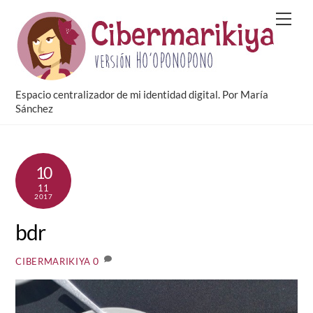
Skip
Men
to
content
Espacio centralizador de mi identidad digital. Por María
Sánchez
10
11
2017
bdr
0
CIBERMARIKIYA