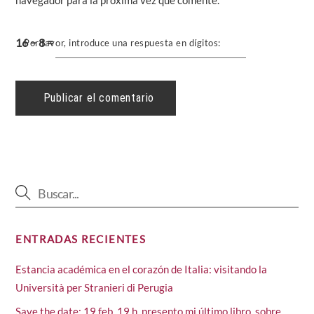
navegador para la próxima vez que comente.
16 − 8 =
Por favor, introduce una respuesta en dígitos:
ENTRADAS RECIENTES
Estancia académica en el corazón de Italia: visitando la
Università per Stranieri di Perugia
Save the date: 19 feb, 19 h, presento mi último libro, sobre